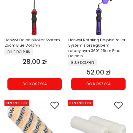
Uchwyt DolphinRoller System
Uchwyt Rotating DolphinRoller
25cm Blue Dolphin
System z przegubem
PRODUCENT
rotacyjnym 360º 25cm Blue
BLUE DOLPHIN
Dolphin
28,00 zł
Cena
PRODUCENT
BLUE DOLPHIN
52,00 zł
Cena
DO KOSZYKA
DO KOSZYKA
BESTSELLER
BESTSELLER