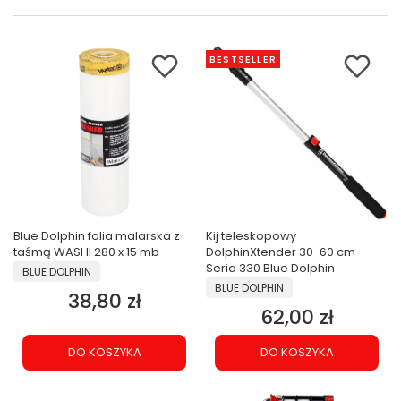
BESTSELLER
Blue Dolphin folia malarska z
Kij teleskopowy
taśmą WASHI 280 x 15 mb
DolphinXtender 30-60 cm
PRODUCENT
Seria 330 Blue Dolphin
BLUE DOLPHIN
PRODUCENT
BLUE DOLPHIN
38,80 zł
Cena
62,00 zł
Cena
DO KOSZYKA
DO KOSZYKA