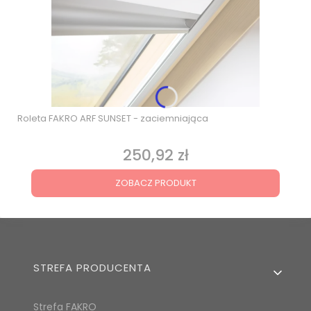
Roleta FAKRO ARF SUNSET - zaciemniająca
250,92 zł
Cena
ZOBACZ PRODUKT
Linki w stopce
STREFA PRODUCENTA
Strefa FAKRO