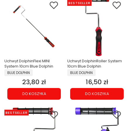
BESTSELLER
Uchwyt DolphinFlexi MINI
Uchwyt DolphinRoller System
System 10cm Blue Dolphin
10cm Blue Dolphin
PRODUCENT
PRODUCENT
BLUE DOLPHIN
BLUE DOLPHIN
23,80 zł
16,50 zł
Cena
Cena
DO KOSZYKA
DO KOSZYKA
BESTSELLER