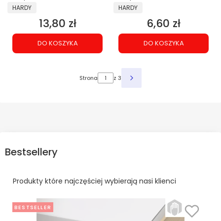
PRODUCENT
PRODUCENT
HARDY
HARDY
13,80 zł
6,60 zł
Cena
Cena
DO KOSZYKA
DO KOSZYKA
Strona
z 3
Bestsellery
Produkty które najczęściej wybierają nasi klienci
BESTSELLER