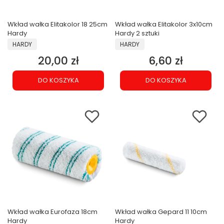
Wkład wałka Elitakolor 18 25cm
Wkład wałka Elitakolor 3x10cm
Hardy
Hardy 2 sztuki
PRODUCENT
PRODUCENT
HARDY
HARDY
20,00 zł
6,60 zł
Cena
Cena
DO KOSZYKA
DO KOSZYKA
Wkład wałka Eurofaza 18cm
Wkład wałka Gepard 11 10cm
Hardy
Hardy