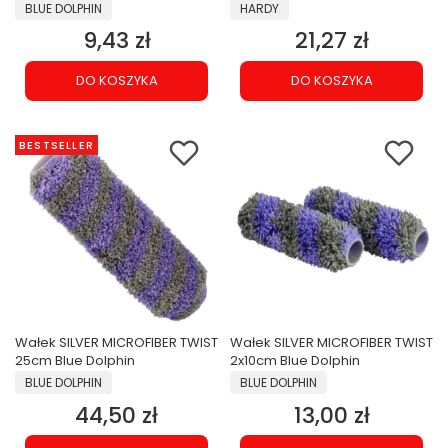
PRODUCENT
PRODUCENT
BLUE DOLPHIN
HARDY
9,43 zł
21,27 zł
Cena
Cena
DO KOSZYKA
DO KOSZYKA
BESTSELLER
Wałek SILVER MICROFIBER TWIST
Wałek SILVER MICROFIBER TWIST
25cm Blue Dolphin
2x10cm Blue Dolphin
PRODUCENT
PRODUCENT
BLUE DOLPHIN
BLUE DOLPHIN
44,50 zł
13,00 zł
Cena
Cena