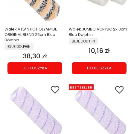
Wałek ATLANTIC POLYAMIDE
Wałek JUMBO ACRYLIC 2x10cm
ORIGINAL BLEND 25cm Blue
Blue Dolphin
Dolphin
PRODUCENT
BLUE DOLPHIN
PRODUCENT
BLUE DOLPHIN
10,16 zł
Cena
38,30 zł
Cena
DO KOSZYKA
DO KOSZYKA
BESTSELLER