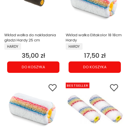
Wkład wałka do nakładania
Wkład wałka Elitakolor 18 18cm
gładzi Hardy 25 cm
Hardy
PRODUCENT
PRODUCENT
HARDY
HARDY
35,00 zł
17,50 zł
Cena
Cena
DO KOSZYKA
DO KOSZYKA
BESTSELLER