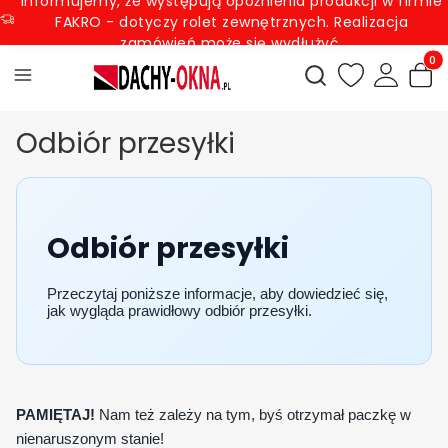
Informujemy, że występują opóźnienia produkcji w firmie
FAKRO - dotyczy rolet zewnętrznych. Realizacja
zamówień może się wydłużyć.
Produ
Otwórz wyszukiwark
Odbiór przesyłki
Odbiór przesyłki
Przeczytaj poniższe informacje, aby dowiedzieć się,
jak wygląda prawidłowy odbiór przesyłki.
PAMIĘTAJ!
Nam też zależy na tym, byś otrzymał paczkę w
nienaruszonym stanie!