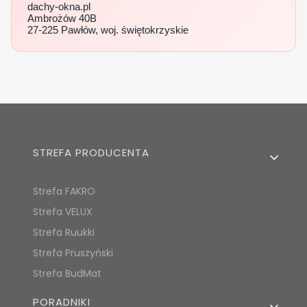
dachy-okna.pl
Ambrożów 40B
27‑225 Pawłów, woj. świętokrzyskie
Linki w stopce
STREFA PRODUCENTA
Strefa FAKRO
Strefa VELUX
Strefa Ruukki
Strefa Pruszyński
Strefa BudMat
PORADNIKI