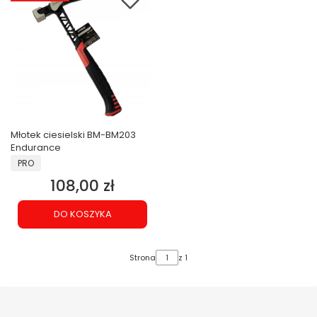
Młotek ciesielski BM-BM203
Endurance
PRODUCENT
PRO
108,00 zł
Cena
DO KOSZYKA
Strona
z 1