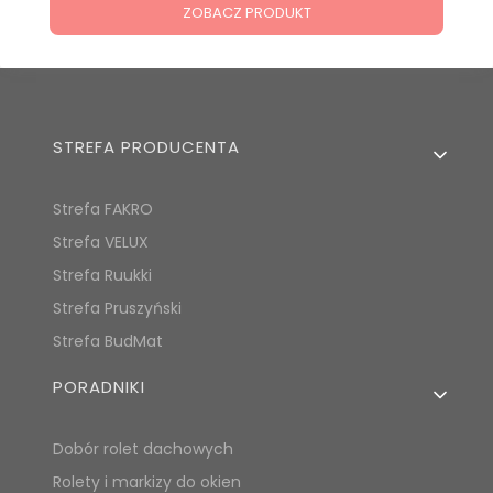
ZOBACZ PRODUKT
Linki w stopce
STREFA PRODUCENTA
Strefa FAKRO
Strefa VELUX
Strefa Ruukki
Strefa Pruszyński
Strefa BudMat
PORADNIKI
Dobór rolet dachowych
Rolety i markizy do okien