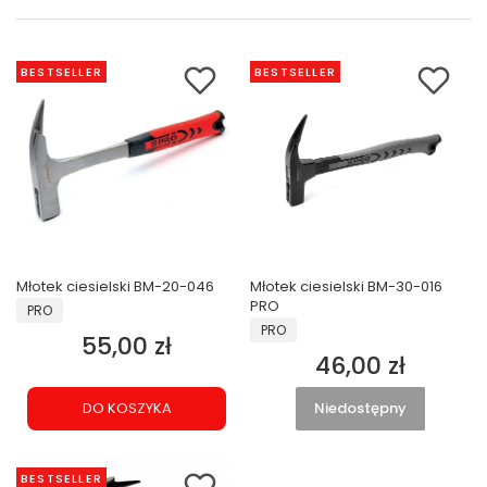
BESTSELLER
BESTSELLER
Młotek ciesielski BM-20-046
Młotek ciesielski BM-30-016
PRODUCENT
PRO
PRO
PRODUCENT
PRO
55,00 zł
Cena
46,00 zł
Cena
DO KOSZYKA
Niedostępny
BESTSELLER