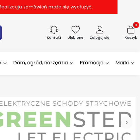
 Realizacja zamówień może się wydłużyć.
Produk
aj
Ulubione
Zaloguj się
Koszyk
Kontakt
e
Dom, ogród, narzędzia
Promocje
Marki