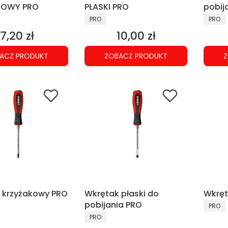
KOWY PRO
PŁASKI PRO
pobij
NT
PRODUCENT
PRODU
PRO
PRO
7,20 zł
10,00 zł
Cena
Cena
ACZ PRODUKT
ZOBACZ PRODUKT
Z
 krzyżakowy PRO
Wkrętak płaski do
Wkręt
pobijania PRO
PRODU
PRO
NT
PRODUCENT
PRO