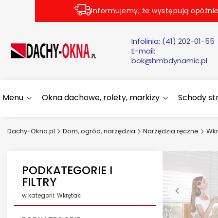
Informujemy, że występują opóźnie
Infolinia:
(41) 202-01-55
E-mail:
bok@hmbdynamic.pl
Menu
Okna dachowe, rolety, markizy
Schody s
Dachy-Okna.pl
Dom, ogród, narzędzia
Narzędzia ręczne
Wkr
PODKATEGORIE I
FILTRY
w kategorii: Wkrętaki