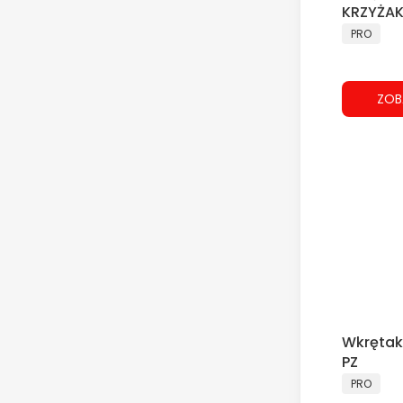
KRZYŻA
PRODUCE
PRO
ZOB
Wkrętak
PZ
PRODUCE
PRO