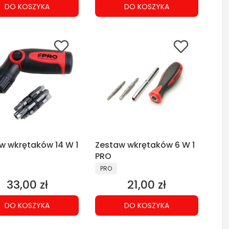
DO KOSZYKA
DO KOSZYKA
w wkrętaków 14 W 1
Zestaw wkrętaków 6 W 1
PRO
CENT
PRODUCENT
PRO
33,00 zł
21,00 zł
Cena
Cena
DO KOSZYKA
DO KOSZYKA