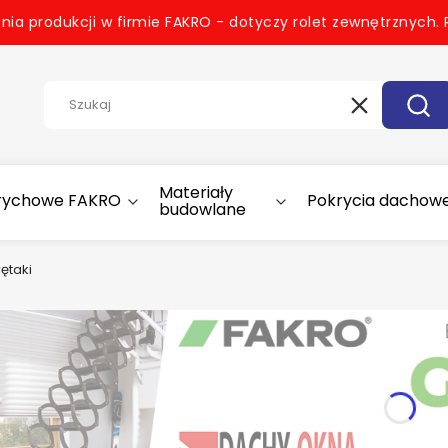
nia produkcji w firmie FAKRO - dotyczy rolet zewnętrznych.
Wyczyść
Szuk
Materiały
trychowe FAKRO
Pokrycia dachow
budowlane
ętaki