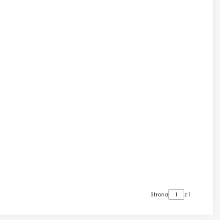
Strona
z 1