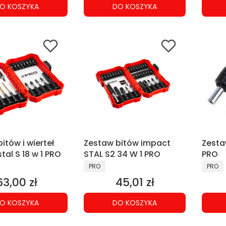
O KOSZYKA
DO KOSZYKA
itów i wierteł
Zestaw bitów impact
Zesta
tal S 18 w 1 PRO
STAL S2 34 W 1 PRO
PRO
NT
PRODUCENT
PRODU
PRO
PRO
63,00 zł
45,01 zł
Cena
Cena
O KOSZYKA
DO KOSZYKA