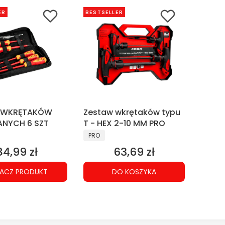
ER
BESTSELLER
 WKRĘTAKÓW
Zestaw wkrętaków typu
NYCH 6 SZT
T - HEX 2-10 MM PRO
NT
PRODUCENT
PRO
84,99 zł
63,69 zł
Cena
Cena
ACZ PRODUKT
DO KOSZYKA