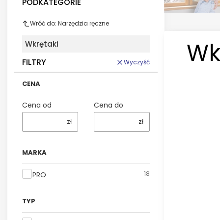
PODKATEGORIE
Wróć do: Narzędzia ręczne
Wk
Wkrętaki
FILTRY
Wyczyść
CENA
Cena od
Cena do
zł
zł
MARKA
Marka
18
PRO
TYP