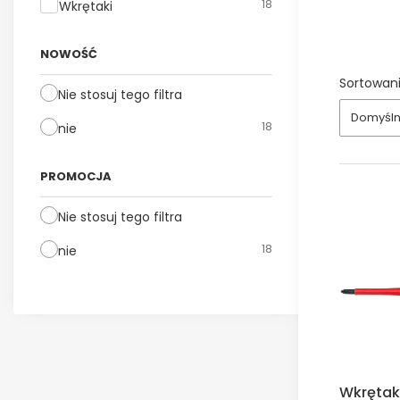
Typ
18
Wkrętaki
NOWOŚĆ
Sortowani
Nie stosuj tego filtra
Domyśl
18
nie
PROMOCJA
Nie stosuj tego filtra
18
nie
Wkręta