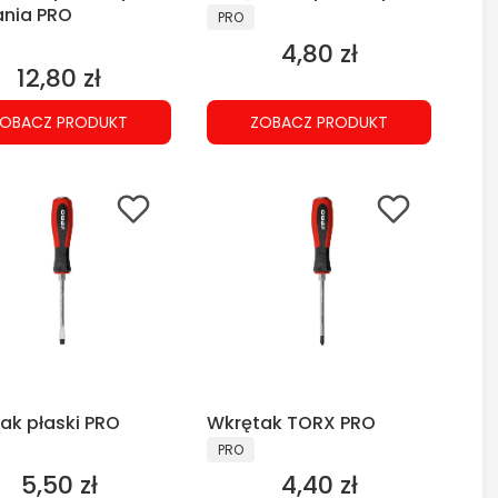
ania PRO
PRODUCENT
PRO
CENT
4,80 zł
Cena
12,80 zł
Cena
OBACZ PRODUKT
ZOBACZ PRODUKT
ak płaski PRO
Wkrętak TORX PRO
CENT
PRODUCENT
PRO
5,50 zł
4,40 zł
Cena
Cena