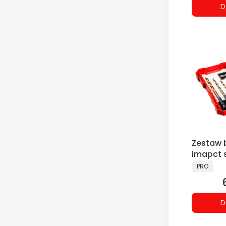
D
Zestaw b
imapct s
PRODUCE
PRO
D