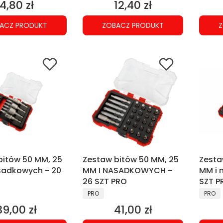
4,80 zł
12,40 zł
Cena
Cena
ACZ PRODUKT
ZOBACZ PRODUKT
Z
bitów 50 MM, 25
Zestaw bitów 50 MM, 25
Zesta
sadkowych - 20
MM I NASADKOWYCH -
MM i 
26 SZT PRO
SZT P
NT
PRODUCENT
PRODU
PRO
PRO
39,00 zł
41,00 zł
Cena
Cena