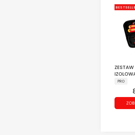
BESTSELL
ZESTAW
IZOLOWA
PRODUCE
PRO
ZOB