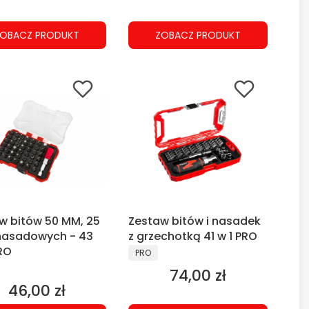
OBACZ PRODUKT
ZOBACZ PRODUKT
w bitów 50 MM, 25
Zestaw bitów i nasadek
nasadowych - 43
z grzechotką 41 w 1 PRO
RO
PRODUCENT
PRO
CENT
74,00 zł
Cena
46,00 zł
Cena