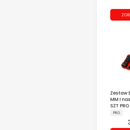
ZOB
Zestaw 
MM I na
SZT PRO
PRODUCE
PRO