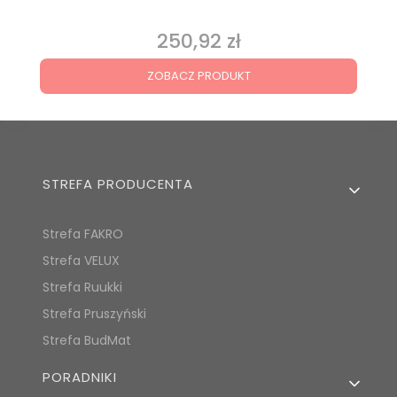
250,92 zł
Cena
ZOBACZ PRODUKT
Linki w stopce
STREFA PRODUCENTA
Strefa FAKRO
Strefa VELUX
Strefa Ruukki
Strefa Pruszyński
Strefa BudMat
PORADNIKI