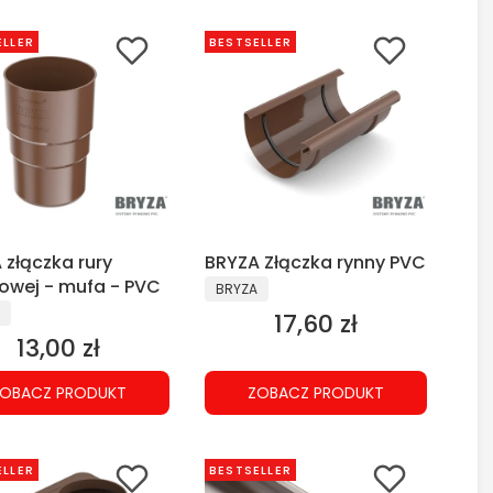
ELLER
BESTSELLER
 złączka rury
BRYZA Złączka rynny PVC
owej - mufa - PVC
PRODUCENT
BRYZA
CENT
17,60 zł
Cena
13,00 zł
Cena
OBACZ PRODUKT
ZOBACZ PRODUKT
ELLER
BESTSELLER