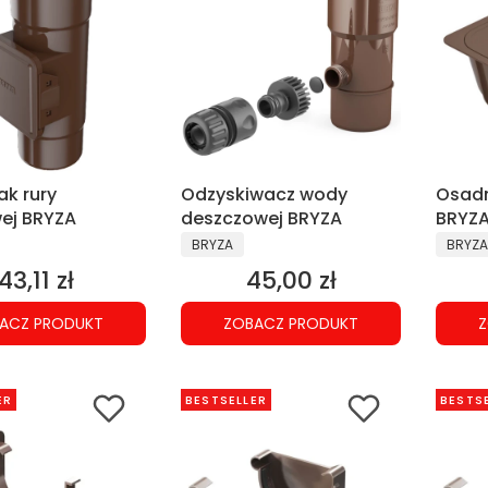
ak rury
Odzyskiwacz wody
Osadn
ej BRYZA
deszczowej BRYZA
BRYZ
NT
PRODUCENT
PRODU
BRYZA
BRYZA
43,11 zł
45,00 zł
Cena
Cena
ACZ PRODUKT
ZOBACZ PRODUKT
Z
ER
BESTSELLER
BESTS