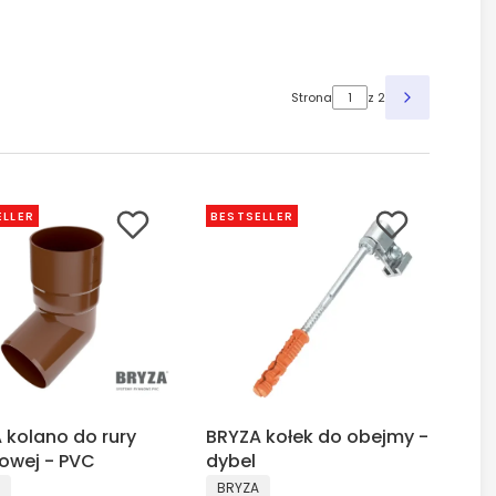
Strona
z 2
ELLER
BESTSELLER
 kolano do rury
BRYZA kołek do obejmy -
owej - PVC
dybel
CENT
PRODUCENT
BRYZA