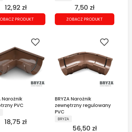
12,92 zł
7,50 zł
Cena
Cena
OBACZ PRODUKT
ZOBACZ PRODUKT
 Narożnik
BRYZA Narożnik
trzny PVC
zewnętrzny regulowany
CENT
PVC
PRODUCENT
BRYZA
18,75 zł
Cena
56,50 zł
Cena