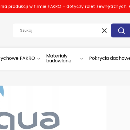
nia produkcji w firmie FAKRO - dotyczy rolet zewnętrznych.
Wyczyść
Szuk
Materiały
trychowe FAKRO
Pokrycia dachow
budowlane