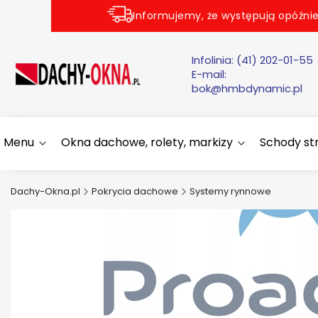
Informujemy, że występują opóźnie
Infolinia:
(41) 202-01-55
E-mail:
bok@hmbdynamic.pl
Menu
Okna dachowe, rolety, markizy
Schody s
Dachy-Okna.pl
Pokrycia dachowe
Systemy rynnowe