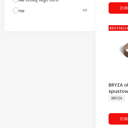
ZOB
48
nie
BESTSELL
BRYZA o
spustow
PRODUCE
BRYZA
ZOB