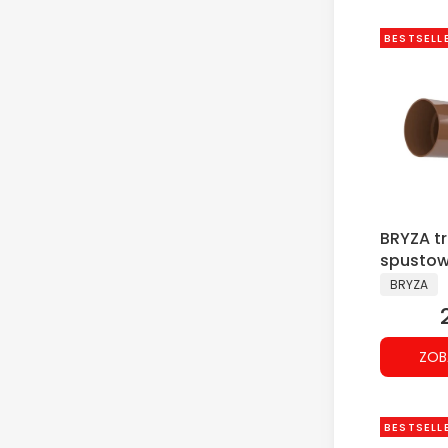
BESTSELL
BRYZA tr
spustow
PRODUCE
BRYZA
ZOB
BESTSELL