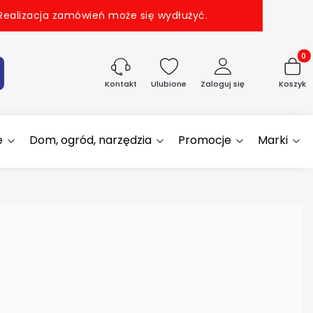
 Realizacja zamówień może się wydłużyć.
Produk
aj
Ulubione
Zaloguj się
Koszyk
Kontakt
e
Dom, ogród, narzędzia
Promocje
Marki