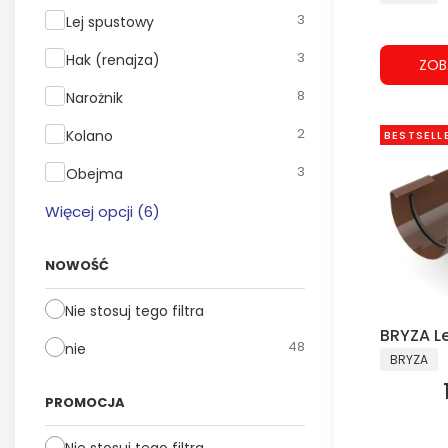
3
Lej spustowy
3
Hak (renajza)
ZOB
8
Narożnik
2
Kolano
BESTSELL
3
Obejma
Więcej opcji (6)
NOWOŚĆ
Nie stosuj tego filtra
BRYZA L
48
nie
PRODUCE
BRYZA
PROMOCJA
Nie stosuj tego filtra