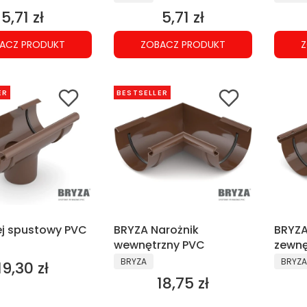
5,71 zł
5,71 zł
Cena
Cena
ACZ PRODUKT
ZOBACZ PRODUKT
Z
ER
BESTSELLER
ej spustowy PVC
BRYZA Narożnik
BRYZA
NT
wewnętrzny PVC
zewnę
PRODUCENT
PRODU
BRYZA
BRYZA
19,30 zł
Cena
18,75 zł
Cena