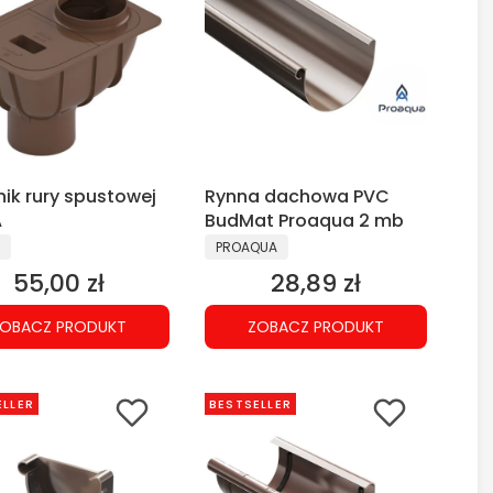
ik rury spustowej
Rynna dachowa PVC
A
BudMat Proaqua 2 mb
CENT
PRODUCENT
PROAQUA
55,00 zł
28,89 zł
Cena
Cena
OBACZ PRODUKT
ZOBACZ PRODUKT
ELLER
BESTSELLER