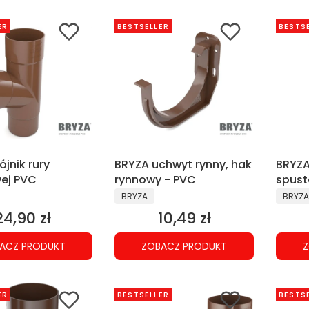
ER
BESTSELLER
BESTS
ójnik rury
BRYZA uchwyt rynny, hak
BRYZA
ej PVC
rynnowy - PVC
spust
NT
PRODUCENT
PRODU
BRYZA
BRYZA
24,90 zł
10,49 zł
Cena
Cena
ACZ PRODUKT
ZOBACZ PRODUKT
Z
ER
BESTSELLER
BESTS