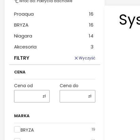
Wróć do: Pokrycia dachowe
Sy
Proaqua
16
BRYZA
16
Niagara
14
Akcesoria
3
FILTRY
Wyczyść
CENA
Cena od
Cena do
zł
zł
MARKA
Marka
19
BRYZA