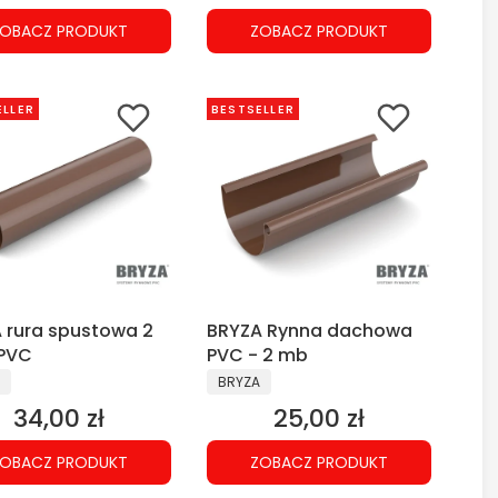
OBACZ PRODUKT
ZOBACZ PRODUKT
ELLER
BESTSELLER
 rura spustowa 2
BRYZA Rynna dachowa
 PVC
PVC - 2 mb
CENT
PRODUCENT
BRYZA
34,00 zł
25,00 zł
Cena
Cena
OBACZ PRODUKT
ZOBACZ PRODUKT