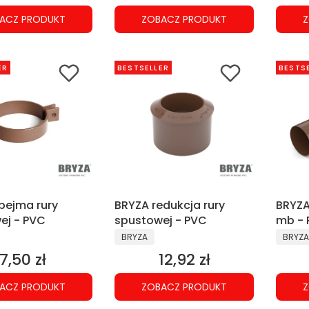
ACZ PRODUKT
ZOBACZ PRODUKT
Z
ER
BESTSELLER
BESTS
bejma rury
BRYZA redukcja rury
BRYZA
ej - PVC
spustowej - PVC
mb -
NT
PRODUCENT
PRODU
BRYZA
BRYZA
7,50 zł
12,92 zł
Cena
Cena
ACZ PRODUKT
ZOBACZ PRODUKT
Z