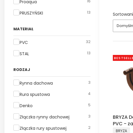
16
Proaqua
13
PRUSZYŃSKI
Sortowani
Domyśl
MATERIAŁ
Materiał
32
PVC
13
STAL
BESTSELL
RODZAJ
Rodzaj
3
Rynna dachowa
4
Rura spustowa
5
Denko
3
BRYZA D
Złączka rynny dachowej
PVC - z
2
Złączka rury spustowej
PRODUCE
BRYZA