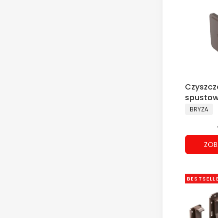
Czyszcz
spustow
PRODUCE
BRYZA
ZOB
BESTSELL