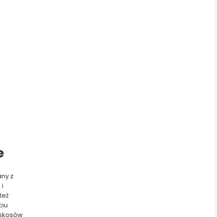
e
any z
 i
też
ciu
 skosów