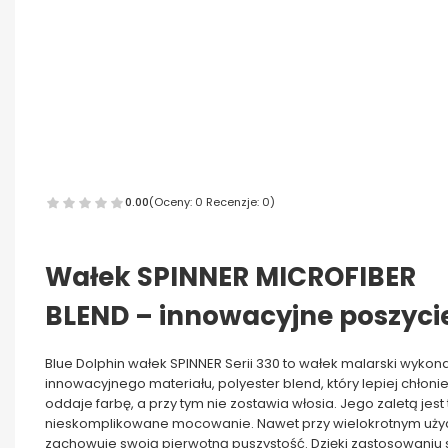
0.00
(Oceny: 0 Recenzje: 0)
Wałek SPINNER MICROFIBER
BLEND – innowacyjne poszyci
Blue Dolphin wałek SPINNER Serii 330 to wałek malarski wykon
innowacyjnego materiału, polyester blend, który lepiej chłonie
oddaje farbę, a przy tym nie zostawia włosia. Jego zaletą jest 
nieskomplikowane mocowanie. Nawet przy wielokrotnym uży
zachowuje swoją pierwotną puszystość. Dzięki zastosowaniu