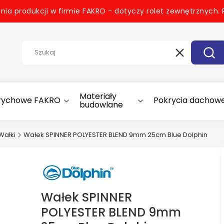
nia produkcji w firmie FAKRO - dotyczy rolet zewnętrznych.
Wyczyść
Szuk
Materiały
trychowe FAKRO
Pokrycia dachow
budowlane
Wałki
Wałek SPINNER POLYESTER BLEND 9mm 25cm Blue Dolphin
Wałek SPINNER
POLYESTER BLEND 9mm