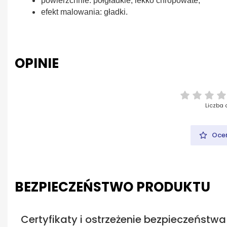
powierzchnie: półgładkie, lekko chropowate;
efekt malowania: gładki.
OPINIE
Liczba 
Oceń
BEZPIECZEŃSTWO PRODUKTU
Certyfikaty i ostrzeżenie bezpieczeństwa