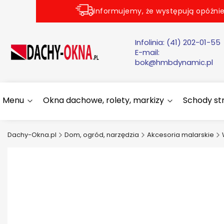
Informujemy, że występują opóźnie
Infolinia:
(41) 202-01-55
E-mail:
bok@hmbdynamic.pl
Menu
Okna dachowe, rolety, markizy
Schody s
Dachy-Okna.pl
Dom, ogród, narzędzia
Akcesoria malarskie