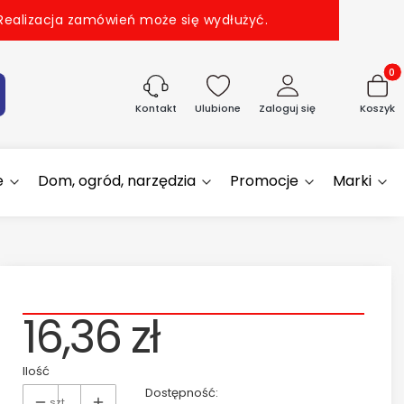
 Realizacja zamówień może się wydłużyć.
Produk
aj
Ulubione
Zaloguj się
Koszyk
Kontakt
e
Dom, ogród, narzędzia
Promocje
Marki
16,36 zł
Ilość
Dostępność:
szt.