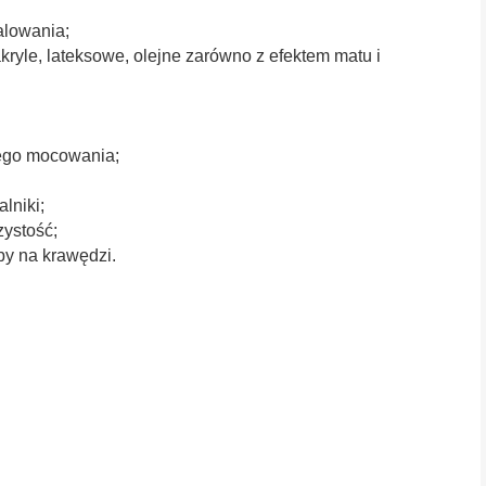
alowania;
ryle, lateksowe, olejne zarówno z efektem matu i
ego mocowania;
lniki;
zystość;
by na krawędzi.