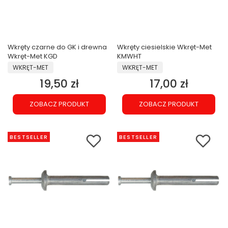
Wkręty czarne do GK i drewna
Wkręty ciesielskie Wkręt-Met
Wkręt-Met KGD
KMWHT
PRODUCENT
PRODUCENT
WKRĘT-MET
WKRĘT-MET
19,50 zł
17,00 zł
Cena
Cena
ZOBACZ PRODUKT
ZOBACZ PRODUKT
BESTSELLER
BESTSELLER