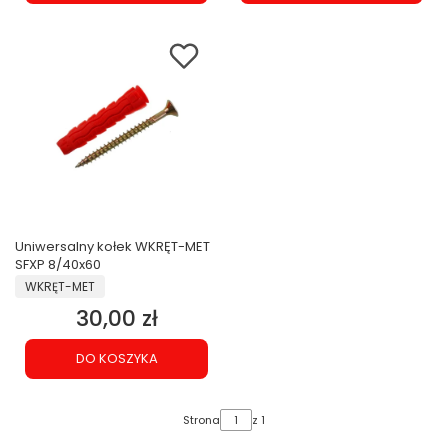
Uniwersalny kołek WKRĘT-MET
SFXP 8/40x60
PRODUCENT
WKRĘT-MET
30,00 zł
Cena
DO KOSZYKA
Strona
z 1