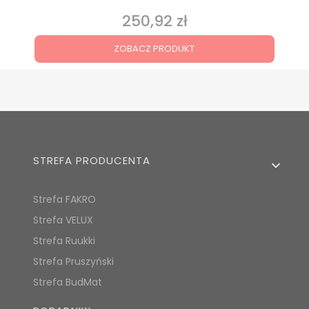
250,92 zł
Cena
ZOBACZ PRODUKT
Linki w stopce
STREFA PRODUCENTA
Strefa FAKRO
Strefa VELUX
Strefa Ruukki
Strefa Pruszyński
Strefa BudMat