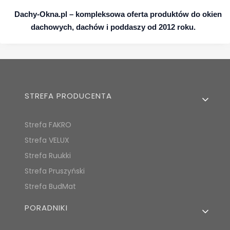
Dachy‑Okna.pl – kompleksowa oferta produktów do okien
dachowych, dachów i poddaszy od 2012 roku.
Linki w stopce
STREFA PRODUCENTA
Strefa FAKRO
Strefa VELUX
Strefa Ruukki
Strefa Pruszyński
Strefa BudMat
PORADNIKI