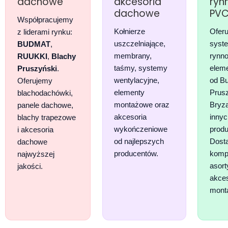
dachowe
akcesoria
ryn
dachowe
PV
Współpracujemy
Kołnierze
Ofer
z liderami rynku:
uszczelniające,
syst
BUDMAT
,
membrany,
rynno
RUUKKI
,
Blachy
taśmy, systemy
elem
Pruszyński
.
wentylacyjne,
od B
Oferujemy
elementy
Prusz
blachodachówki,
montażowe oraz
Bryza
panele dachowe,
akcesoria
inn
blachy trapezowe
wykończeniowe
produ
i akcesoria
od najlepszych
Dost
dachowe
producentów.
komp
najwyższej
asort
jakości.
akces
mon