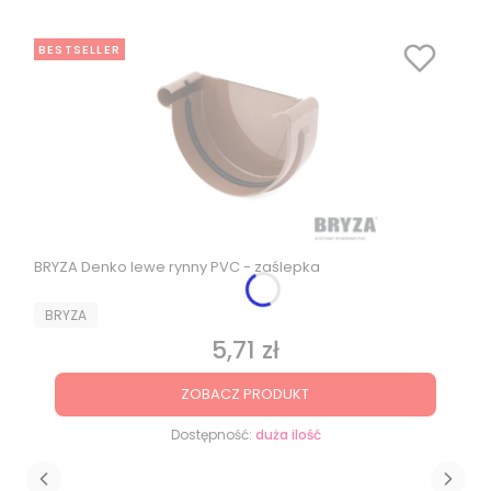
BESTSELLER
BRYZA Denko lewe rynny PVC - zaślepka
PRODUCENT
BRYZA
5,71 zł
Cena
ZOBACZ PRODUKT
Dostępność:
duża ilość