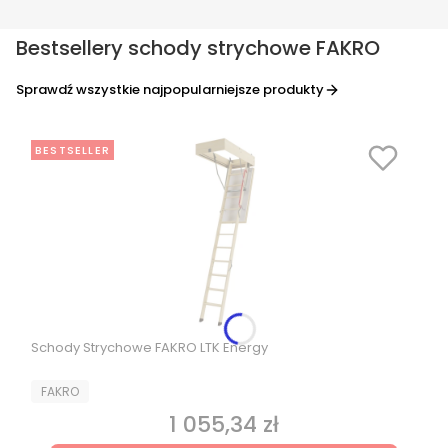
Bestsellery schody strychowe FAKRO
Sprawdź wszystkie najpopularniejsze produkty
BESTSELLER
Schody Strychowe FAKRO LTK Energy
PRODUCENT
FAKRO
1 055,34 zł
Cena