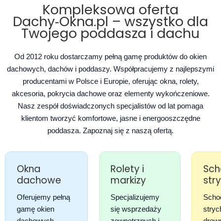
Kompleksowa oferta
Dachy‑Okna.pl – wszystko dla
Twojego poddasza i dachu
Od 2012 roku dostarczamy pełną gamę produktów do okien
dachowych, dachów i poddaszy. Współpracujemy z najlepszymi
producentami w Polsce i Europie, oferując okna, rolety,
akcesoria, pokrycia dachowe oraz elementy wykończeniowe
.
Nasz zespół doświadczonych specjalistów od lat pomaga
klientom tworzyć komfortowe, jasne i energooszczędne
poddasza. Zapoznaj się z naszą ofertą
.
Okna
Rolety i
Sch
dachowe
markizy
str
Oferujemy pełną
Specjalizujemy
Scho
gamę okien
się wsprzedaży
stry
dachowych
zewnętrznych i
drewn