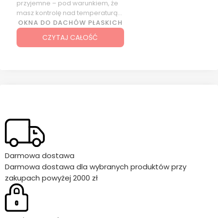
przyjemne – pod warunkiem, że
masz kontrolę nad temperaturą
wewnątrz domu. Markizy FAKRO
OKNA DO DACHÓW PŁASKICH
to skuteczny sposób na
CZYTAJ CAŁOŚĆ
ograniczenie nagrzewania
pomieszczeń.
Darmowa dostawa
Darmowa dostawa dla wybranych produktów przy
zakupach powyżej 2000 zł