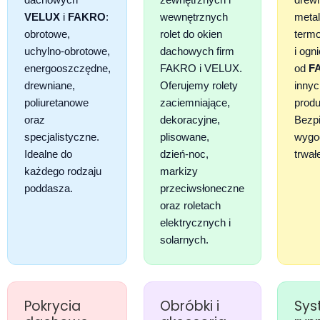
VELUX
i
FAKRO
:
wewnętrznych
meta
obrotowe,
rolet do okien
termo
uchylno‑obrotowe,
dachowych firm
i ogn
energooszczędne,
FAKRO i VELUX.
od
F
drewniane,
Oferujemy rolety
innyc
poliuretanowe
zaciemniające,
produ
oraz
dekoracyjne,
Bezp
specjalistyczne.
plisowane,
wygo
Idealne do
dzień‑noc,
trwał
każdego rodzaju
markizy
poddasza.
przeciwsłoneczne
oraz roletach
elektrycznych i
solarnych.
Pokrycia
Obróbki i
Sys