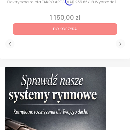
Elektryczna roleta FAKRO ARF SOLAR 255 66x118 Wyprzedaż
1 150,00 zł
Cena
DO KOSZYKA