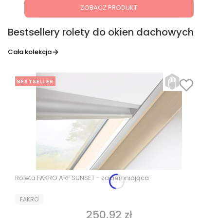
ZOBACZ PRODUKT
Bestsellery rolety do okien dachowych
Cała kolekcja
BESTSELLER
Roleta FAKRO ARF SUNSET - zaciemniająca
PRODUCENT
FAKRO
250,92 zł
Cena