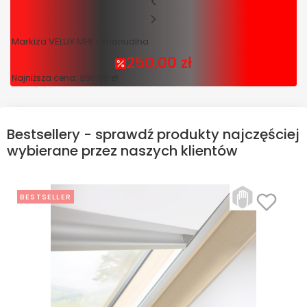
Markiza VELUX MHL - manualna
250,00 zł
Cena promocyjna
230,00 zł
Najniższa cena:
Bestsellery - sprawdź produkty najczęściej
wybierane przez naszych klientów
BESTSELLER