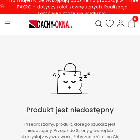
Informujemy, że występują opóźnienia produkcji w firmie
FAKRO - dotyczy rolet zewnętrznych. Realizacja
zamówień może się wydłużyć.
Produ
Otwórz wyszukiwark
Produkt jest niedostępny
Przepraszamy, produkt, którego szukasz jest
niedostępny. Przejdź do Strony głównej lub
skorzystaj z wyszukiwarki, żeby znaleźć to, co Cię